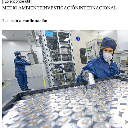
Lo encontré útil
MEDIO AMBIENTE
INVESTIGACIÓN
INTERNACIONAL
Lee esto a continuación