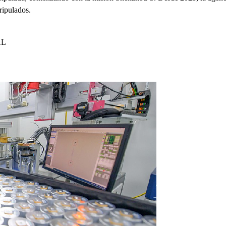
ripulados.
AL