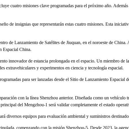
luye cuatro misiones clave programadas para el próximo año. Además 
 de insignias que representarán estas cuatro misiones. Esta iniciativa
ro de Lanzamiento de Satélites de Jiuquan, en el noroeste de China. 
ón Espacial China.
imento innovador de estancia prolongada en el espacio. Un miembro de la
es extravehiculares y experimentos en ciencia y tecnología espacial.
ogramadas para ser lanzadas desde el Sitio de Lanzamiento Espacial de
paración con la línea Shenzhou anterior. Diseñada como un vehículo t
 principal del Mengzhou-1 será validar completamente el estado operati
á diversos equipos para evaluación ambiental y suministros destinados 
pulada, comenzando con la misión Shenzhou-5. Desde 2023, la agencia h