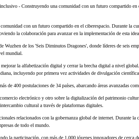
 e inclusivo - Construyendo una comunidad con un futuro compartido en e
a comunidad con un futuro compartido en el ciberespacio. Durante la cum
moviendo la colaboración para avanzar en la implementación de esta idea
o de Wuzhen de los 'Seis Diminutos Dragones', donde líderes de seis e
ivel mundial.
jorar la alfabetización digital y cerrar la brecha digital a nivel glob
otidiana, incluyendo por primera vez actividades de divulgación científica
ás de 400 postulaciones de 34 países, abarcando áreas avanzadas como 
omercio electrónico y otro sobre la digitalización del patrimonio cultur
ntercambio cultural a través de plataformas digitales.
cionales relacionados con la gobernanza global de internet. Durante la 
empresas de todo el mundo.
do la participación, con más de 1,000 jóvenes innovadores de cerca de 