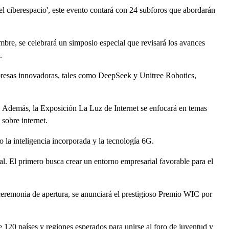
l ciberespacio', este evento contará con 24 subforos que abordarán
bre, se celebrará un simposio especial que revisará los avances
.
mpresas innovadoras, tales como DeepSeek y Unitree Robotics,
al. Además, la Exposición La Luz de Internet se enfocará en temas
 sobre internet.
la inteligencia incorporada y la tecnología 6G.
al. El primero busca crear un entorno empresarial favorable para el
ceremonia de apertura, se anunciará el prestigioso Premio WIC por
120 países y regiones esperados para unirse al foro de juventud y