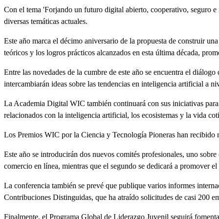
Con el tema 'Forjando un futuro digital abierto, cooperativo, seguro
diversas temáticas actuales.
Este año marca el décimo aniversario de la propuesta de construir un
teóricos y los logros prácticos alcanzados en esta última década, pro
Entre las novedades de la cumbre de este año se encuentra el diálog
intercambiarán ideas sobre las tendencias en inteligencia artificial a n
La Academia Digital WIC también continuará con sus iniciativas para me
relacionados con la inteligencia artificial, los ecosistemas y la vida c
Los Premios WIC por la Ciencia y Tecnología Pioneras han recibido m
Este año se introducirán dos nuevos comités profesionales, uno sobre c
comercio en línea, mientras que el segundo se dedicará a promover el i
La conferencia también se prevé que publique varios informes interna
Contribuciones Distinguidas, que ha atraído solicitudes de casi 200 
Finalmente, el Programa Global de Liderazgo Juvenil seguirá fomentan