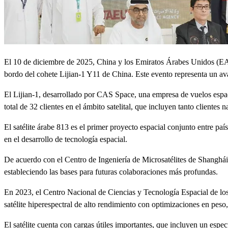
El 10 de diciembre de 2025, China y los Emiratos Árabes Unidos (EAU) 
bordo del cohete Lijian-1 Y11 de China. Este evento representa un ava
El Lijian-1, desarrollado por CAS Space, una empresa de vuelos espac
total de 32 clientes en el ámbito satelital, que incluyen tanto clientes
El satélite árabe 813 es el primer proyecto espacial conjunto entre pa
en el desarrollo de tecnología espacial.
De acuerdo con el Centro de Ingeniería de Microsatélites de Shanghái
estableciendo las bases para futuras colaboraciones más profundas.
En 2023, el Centro Nacional de Ciencias y Tecnología Espacial de l
satélite hiperespectral de alto rendimiento con optimizaciones en pes
El satélite cuenta con cargas útiles importantes, que incluyen un espe