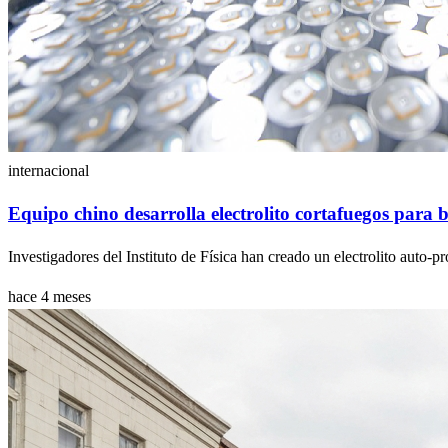
internacional
Equipo chino desarrolla electrolito cortafuegos para b
Investigadores del Instituto de Física han creado un electrolito auto-pr
hace 4 meses