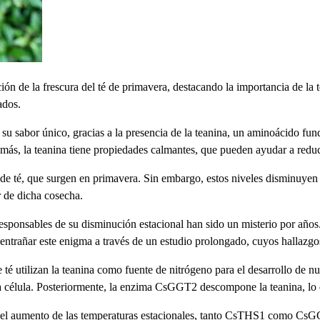
ón de la frescura del té de primavera, destacando la importancia de la 
ados.
 su sabor único, gracias a la presencia de la teanina, un aminoácido fun
ás, la teanina tiene propiedades calmantes, que pueden ayudar a reduc
a de té, que surgen en primavera. Sin embargo, estos niveles disminuyen
r de dicha cosecha.
esponsables de su disminución estacional han sido un misterio por años
trañar este enigma a través de un estudio prolongado, cuyos hallazgos 
e té utilizan la teanina como fuente de nitrógeno para el desarrollo de 
e la célula. Posteriormente, la enzima CsGGT2 descompone la teanina, l
 el aumento de las temperaturas estacionales, tanto CsTHS1 como CsGGT