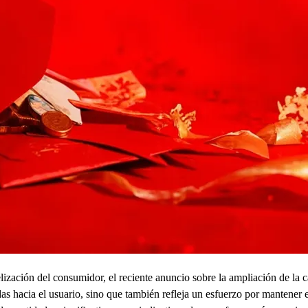
delización del consumidor, el reciente anuncio sobre la ampliación de
as hacia el usuario, sino que también refleja un esfuerzo por mantener e