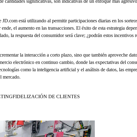
s de cantidades significativas, son indicativas de un enfoque más agresi
D.com está utilizando al permitir participaciones diarias en los sorteos.
or ende, el aumento en las transacciones. El éxito de esta estrategia dep
lado, la respuesta del consumidor será clave; ¿podrán estos incentivos r
ncrementar la interacción a corto plazo, sino que también aproveche dato
rcio electrónico en continuo cambio, donde las expectativas del consu
ologías como la inteligencia artificial y el análisis de datos, las empre
el mercado.
TING
FIDELIZACIÓN DE CLIENTES