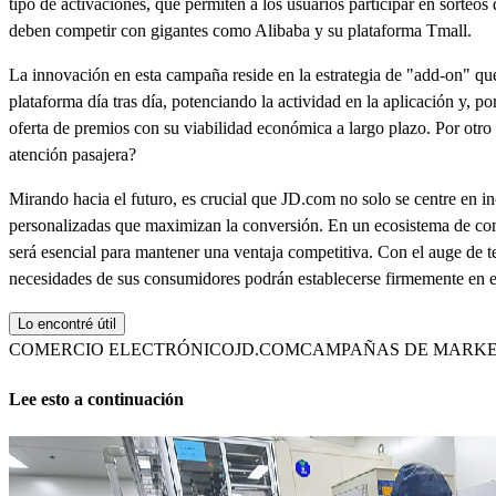
tipo de activaciones, que permiten a los usuarios participar en sorteo
deben competir con gigantes como Alibaba y su plataforma Tmall.
La innovación en esta campaña reside en la estrategia de "add-on" que J
plataforma día tras día, potenciando la actividad en la aplicación y, p
oferta de premios con su viabilidad económica a largo plazo. Por otro 
atención pasajera?
Mirando hacia el futuro, es crucial que JD.com no solo se centre en i
personalizadas que maximizan la conversión. En un ecosistema de come
será esencial para mantener una ventaja competitiva. Con el auge de tecn
necesidades de sus consumidores podrán establecerse firmemente en 
Lo encontré útil
COMERCIO ELECTRÓNICO
JD.COM
CAMPAÑAS DE MARKE
Lee esto a continuación